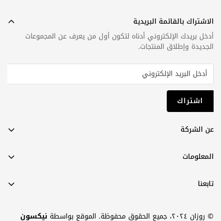
الاشتراك بالقائمة البريدية
أدخل بريدك الإلكتروني أدناه لتكون أول من يعرف عن المجموعات
الجديدة وإطلاق المنتجات.
اشتراك
عن الشركة
عن روزان
المعلومات
اتصل بنا
الشروط والأحكام
دليل المقاسات
تابعنا
سياسة الخصوصية
فيسبوك
سياسة الشحن
© روزان ٢٠٢٤، جميع الحقوق محفوظة. الموقع بواسطة
نيكسون
إنستغرام