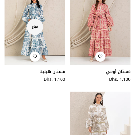
مُباع
فستان أومي
فستان هيلينا
سعر
Dhs. 1,100
سعر
Dhs. 1,100
عادي
عادي