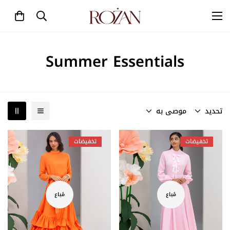
Summer Essentials
تحديد
موصى به
تخفيضات
تخفيضات
مُباع
مُباع