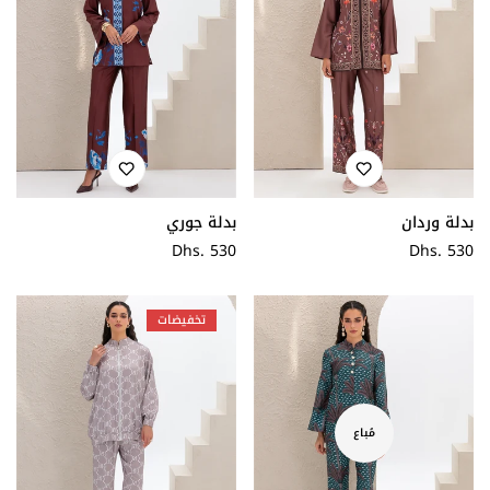
بدلة وردان
بدلة جوري
سعر
Dhs. 530
سعر
Dhs. 530
عادي
عادي
تخفيضات
مُباع