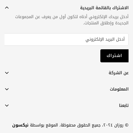
الاشتراك بالقائمة البريدية
أدخل بريدك الإلكتروني أدناه لتكون أول من يعرف عن المجموعات
الجديدة وإطلاق المنتجات.
اشتراك
عن الشركة
عن روزان
المعلومات
اتصل بنا
الشروط والأحكام
دليل المقاسات
تابعنا
سياسة الخصوصية
فيسبوك
سياسة الشحن
© روزان ٢٠٢٤، جميع الحقوق محفوظة. الموقع بواسطة
نيكسون
إنستغرام
سياسة الإرجاع والتبديل