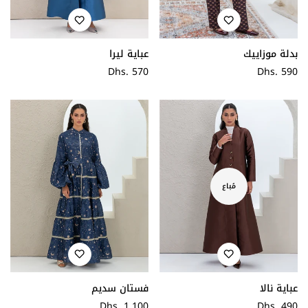
عباية ليرا
بدلة موزاييك
سعر
Dhs. 570
سعر
Dhs. 590
عادي
عادي
مُباع
عباية نالا
فستان سديم
سعر
Dhs. 490
سعر
Dhs. 1,100