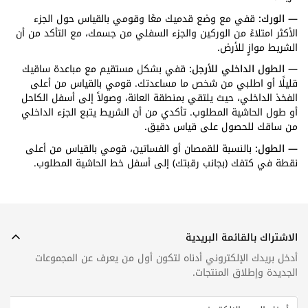
— الورك:
قفي مع وضع قدميك معًا وقومي بالقياس حول الجزء
الأكثر امتلاءً من الوركين والجزء السفلي من جسمك، مع التأكد من أن
الشريط موازٍ للأرض.
— الطول الداخلي للأرجل:
قفي بشكل مستقيم مع مباعدة ساقيك
قليلًا أو اطلبي من شخص ما مساعدتك. قومي بالقياس من أعلى
الفخذ الداخلي، حيث يلتقي بمنطقة العانة، وصولاً إلى أسفل الكاحل
أو طول الحاشية المطلوب. تأكدي من أن الشريط يتبع الجزء الداخلي
من ساقك للحصول على قياس دقيق.
— الطول:
بالنسبة للقمصان أو الفساتين، قومي بالقياس من أعلى
نقطة في كتفك (بجانب رقبتك) إلى أسفل خط الحاشية المطلوب.
الاشتراك بالقائمة البريدية
أدخل بريدك الإلكتروني أدناه لتكون أول من يعرف عن المجموعات
الجديدة وإطلاق المنتجات.