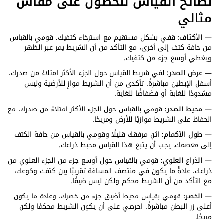
نصائح القياس للحصول على مقاس
مثالي
— الأكتاف:
قفي بشكل مستقيم مع استرخاء كتفيك. قومي بالقياس
من حافة كتف إلى أخرى، مع التأكد من أن الشريط يمر عبر الظهر
ويغطي أوسع جزء من كتفيك.
— عرض الصدر:
لفي شريط القياس حول الجزء الأكثر امتلاءً من صدرك،
أسفل الإبطين مباشرةً. تأكدي من أن الشريط موازٍ للأرضية وليس
مشدودًا للغاية أو فضفاضًا للغاية.
— محيط الصدر:
قومي بالقياس حول الجزء الأكثر امتلاءً من صدرك، مع
الحفاظ على الشريط موازيًا للأرض ومريحًا.
— طول الأكمام:
اثنِ مرفقك قليلًا وقومي بالقياس من حافة الكتف
إلى معصمك. يجب أن يتبع هذا القياس محيط ذراعك.
— الذراع العلوي:
قومي بالقياس حول أوسع جزء من الجزء العلوي من
ذراعك، عادةً ما يكون في منتصف المسافة تقريبًا بين كتفك وكوعك،
مع التأكد من أن الشريط محكم ولكن ليس ضيقًا.
— الخصر:
قومي بقياس محيط أضيق جزء من خصرك، وعادة ما يكون
أعلى زر البطن مباشرةً. احرصي على أن يكون الشريط محكمًا ولكن
مريحًا.