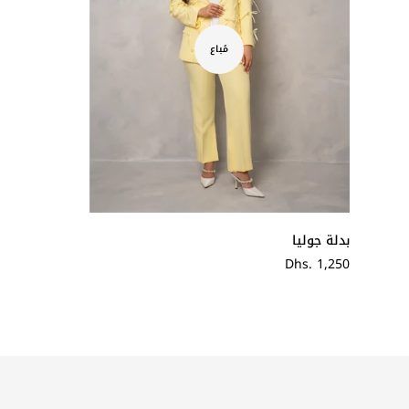
مُباع
بدلة جوليا
سعر
Dhs. 1,250
عادي