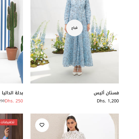
مُباع
فستان أليس
بدلة الداليا
سعر
Dhs. 1,200
Dhs. 250
950
سعر
سعر
عادي
البيع
عادي
تخفيضات