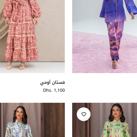
فستان أومي
سعر
Dhs. 1,100
عادي