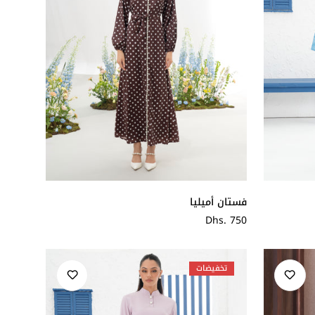
فستان أميليا
سعر
Dhs. 750
عادي
تخفيضات