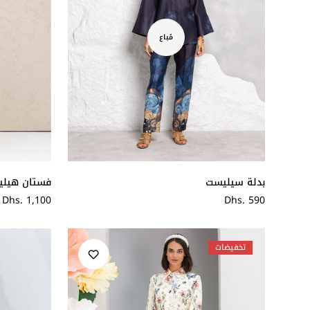
مُباع
فستان هيلين
بدلة سيليست
سعر
Dhs. 1,100
سعر
Dhs. 590
عادي
عادي
تخفيضات