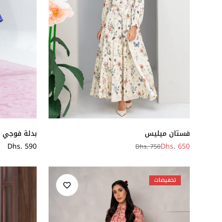
بدلة فوجي
فستان ميليس
سعر
Dhs. 590
Dhs. 650
Dhs. 750
سعر
سعر
عادي
البيع
عادي
تخفيضات