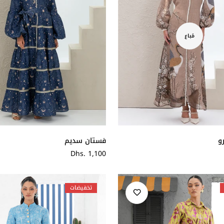
مُباع
و
فستان سديم
سعر
Dhs. 1,100
عادي
تخفيضات