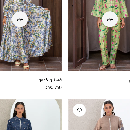
مُباع
مُباع
فستان كومو
سعر
Dhs. 750
عادي