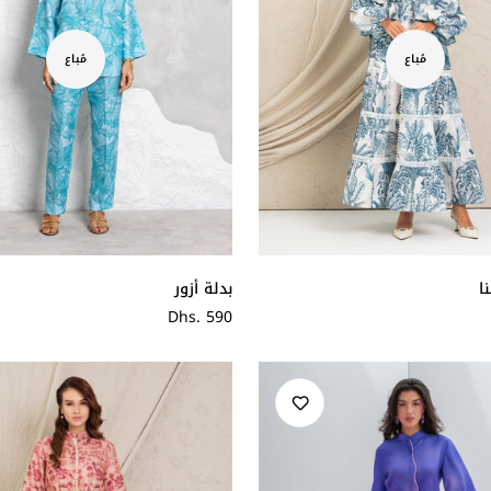
مُباع
مُباع
ا
بدلة أزور
سعر
Dhs. 590
عادي