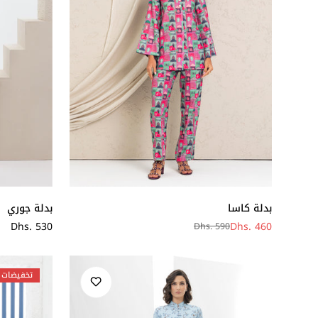
بدلة جوري
بدلة كاسا
سعر
Dhs. 530
Dhs. 460
Dhs. 590
سعر
سعر
عادي
البيع
عادي
تخفيضات