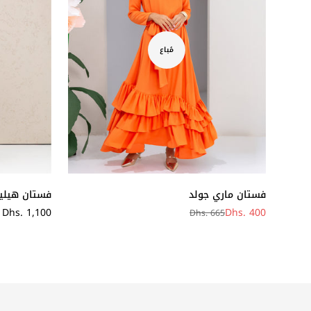
مُباع
فستان ماري جولد
فستان هيلين
Dhs. 400
سعر
Dhs. 1,100
Dhs. 665
سعر
سعر
عادي
البيع
عادي