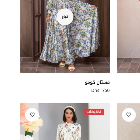
مُباع
فستان كومو
سعر
Dhs. 750
عادي
تخفيضات