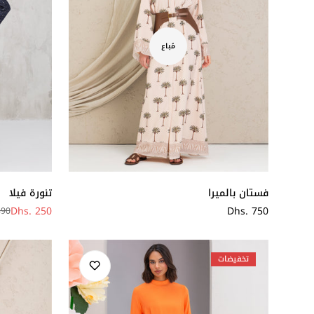
مُباع
فستان بالميرا
تنورة فيلا
سعر
Dhs. 750
Dhs. 250
390
سعر
سعر
عادي
البيع
عادي
تخفيضات