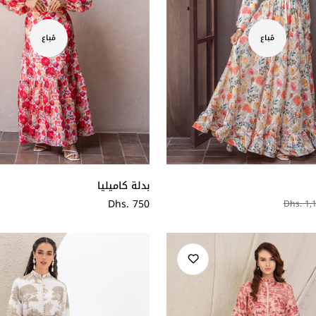
مُباع
مُباع
بدلة كاميليا
سعر
Dhs. 750
Dhs. 1,
عادي