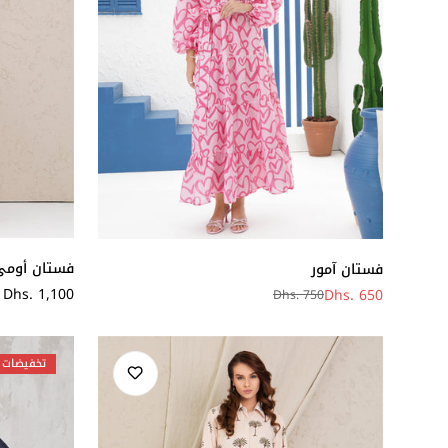
فستان أومي
فستان آمور
سعر
Dhs. 1,100
Dhs. 650
Dhs. 750
سعر
سعر
عادي
البيع
عادي
تخفيضات